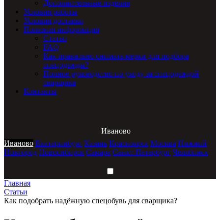
Дополнительные изделия
Условия работы
Условия доставки
Полезная информация
Статьи
FAQ
Как правильно снимать мерки для подбора
спецодежды?
Полное руководство по уходу за спецодеждой
сварщика
Контакты
Иваново
Иваново
Екатеринбург
Казань
Красноярск
Москва
Нижний
Новгород
Новосибирск
Самара
Санкт-Петербург
Челябинск
Главная
Статьи
Как подобрать надёжную спецобувь для сварщика?