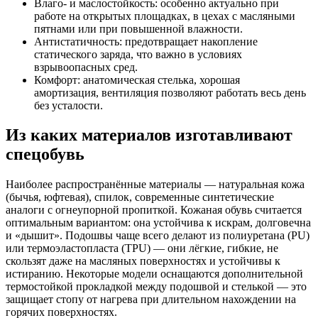
Влаго- и маслостойкость: особенно актуально при
работе на открытых площадках, в цехах с масляными
пятнами или при повышенной влажности.
Антистатичность: предотвращает накопление
статического заряда, что важно в условиях
взрывоопасных сред.
Комфорт: анатомическая стелька, хорошая
амортизация, вентиляция позволяют работать весь день
без усталости.
Из каких материалов изготавливают
спецобувь
Наиболее распространённые материалы — натуральная кожа
(бычья, юфтевая), спилок, современные синтетические
аналоги с огнеупорной пропиткой. Кожаная обувь считается
оптимальным вариантом: она устойчива к искрам, долговечна
и «дышит». Подошвы чаще всего делают из полиуретана (PU)
или термоэластопласта (TPU) — они лёгкие, гибкие, не
скользят даже на масляных поверхностях и устойчивы к
истиранию. Некоторые модели оснащаются дополнительной
термостойкой прокладкой между подошвой и стелькой — это
защищает стопу от нагрева при длительном нахождении на
горячих поверхностях.