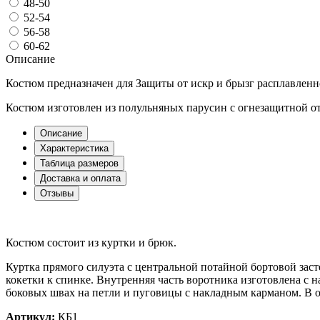
48-50
52-54
56-58
60-62
Описание
Костюм предназначен для Защиты от искр и брызг расплавленно
Костюм изготовлен из полульняных парусин с огнезащитной от
Описание
Характеристика
Таблица размеров
Доставка и оплата
Отзывы
Костюм состоит из куртки и брюк.
Куртка прямого силуэта с центральной потайной бортовой зас
кокетки к спинке. Внутренняя часть воротника изготовлена с 
боковых швах на петли и пуговицы с накладным карманом. В 
Артикул:
КБ1