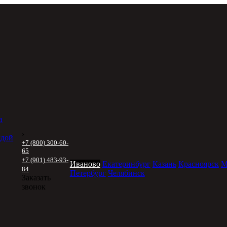
а
›
ждой
+7 (800) 300-60-
65
+7 (901) 483-93-
Иваново
Екатеринбург
Казань
Красноярск
М
84
Петербург
Челябинск
Заказать
звонок