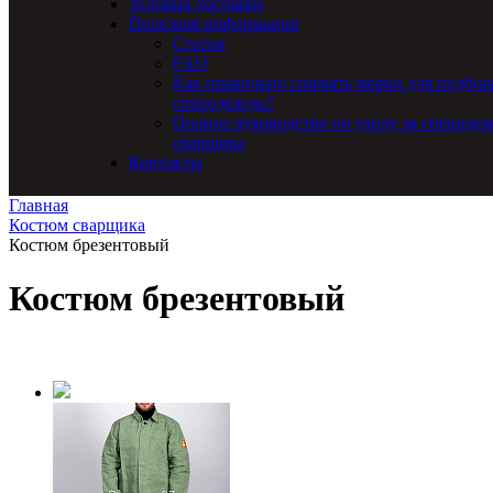
Условия доставки
Полезная информация
Статьи
FAQ
Как правильно снимать мерки для подбор
спецодежды?
Полное руководство по уходу за спецоде
сварщика
Контакты
Главная
Костюм сварщика
Костюм брезентовый
Костюм брезентовый