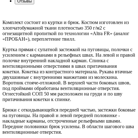
Отзывы
Комплект состоит из куртки и брюк. Костюм изготовлен из
хлопчатобумажной ткани плотностью 350 г/м2 с
огнезащитной пропиткой по технологии «Altra FR» (аналог
«ПРОБАН»), переплетение твилл.
Куртка прямая с супатной застежкой на пуговицы, полочки с
усилением с карманами в рельефных швах. На левой и правой
полочке внутренний накладной карман. Спинка с
вентиляционными отверстиями в швах притачивания
кокетки. Кокетка из контрастного материала. Рукава втачные
двухшовные с внутренними манжетами из молескина.
Воротник стояче-отложной. В верхней части боковых швов,
под проймами обработаны вентиляционные отверстия.
Огнестойкий СОП 50 мм расположен на груди и по шву
притачивания кокетки к спинке.
Брюки с откидывающейся передней частью, застежки боковые
на пуговицы. На правой и левой передней половинке -
накладные карманы, отстроченные рельефными швами.
Передние половинки брюк усилены. В области шагового шва
вентиляционные отверстия.