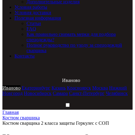
Дополнительные изделия
Условия работы
Условия доставки
Полезная информация
Статьи
FAQ
Как правильно снимать мерки для подбора
спецодежды?
Полное руководство по уходу за спецодеждой
сварщика
Контакты
Иваново
Иваново
Екатеринбург
Казань
Красноярск
Москва
Нижний
Новгород
Новосибирск
Самара
Санкт-Петербург
Челябинск
Главная
Костюм сварщика
Костюм сварщика 2 класса защиты Геркулес с СОП