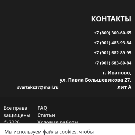
КОНТАКТЫ
+7 (800) 300-60-65
+7 (901) 483-93-84
+7 (901) 682-89-95
+7 (901) 683-89-84
г. Иваново,
ул. Павла Большевикова 27,
лит А
svarteks37@mail.ru
Все права
FAQ
защищены
Статьи
©
2026
Условия работы
Свартекс
Условия доставки
Мы используем файлы cookies, чтобы