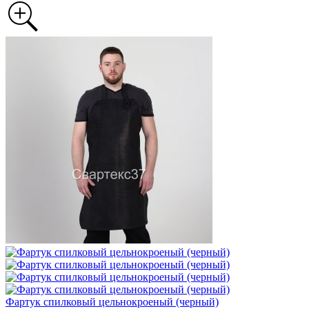
Фартук спилковый цельнокроеный (черный)