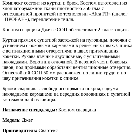
Комплект состоит из куртки и брюк. Костюм изготовлен из
хлопчатобумажной ткани плотностью 350 г/м2 с
огнезащитной пропиткой по технологии «Altra FR» (аналог
«ПРОБАН»), переплетение твилл.
Костюм сварщика Джет с СОП обеспечивает 2 класс защиты.
Куртка прямая с супатной застежкой на пуговицы, полочки с
усилением с боковыми карманами в рельефных швах. Спинка
с вентиляционными отверстиями в швах притачивания
кокетки. Рукава втачные двухшовные, с усилительными
накладками. Воротник отложной. В верхней части боковых
швов, под проймами обработаны вентиляционные отверстия.
Огнестойкий СОП 50 мм расположен по линии груди и по
шву притачивания кокетки к спинке.
Брюки сварщика - свободного прямого покроя, с двумя
накладными карманами на передних половинках и супатной
застёжкой на 4 пуговицы.
Назначение спецодежды:
Костюм сварщика
Модель:
Джет
Производитель:
Свартекс