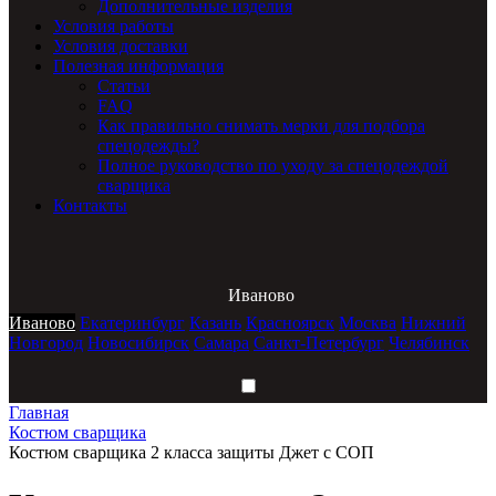
Дополнительные изделия
Условия работы
Условия доставки
Полезная информация
Статьи
FAQ
Как правильно снимать мерки для подбора
спецодежды?
Полное руководство по уходу за спецодеждой
сварщика
Контакты
Иваново
Иваново
Екатеринбург
Казань
Красноярск
Москва
Нижний
Новгород
Новосибирск
Самара
Санкт-Петербург
Челябинск
Главная
Костюм сварщика
Костюм сварщика 2 класса защиты Джет с СОП