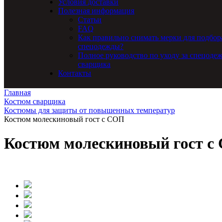
Условия доставки
Полезная информация
Статьи
FAQ
Как правильно снимать мерки для подбор
спецодежды?
Полное руководство по уходу за спецоде
сварщика
Контакты
Главная
Костюм сварщика
Костюмы для защиты от повышенных температур
Костюм молескиновый гост с СОП
Костюм молескиновый гост с