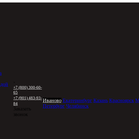
а
›
ждой
+7 (800) 300-60-
65
+7 (901) 483-93-
Иваново
Екатеринбург
Казань
Красноярск
М
84
Петербург
Челябинск
Заказать
звонок