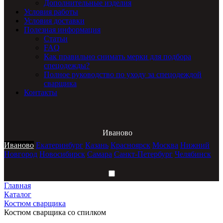
Дополнительные изделия
Условия работы
Условия доставки
Полезная информация
Статьи
FAQ
Как правильно снимать мерки для подбора
спецодежды?
Полное руководство по уходу за спецодеждой
сварщика
Контакты
Иваново
Иваново
Екатеринбург
Казань
Красноярск
Москва
Нижний
Новгород
Новосибирск
Самара
Санкт-Петербург
Челябинск
Главная
Каталог
Костюм сварщика
Костюм сварщика со спилком