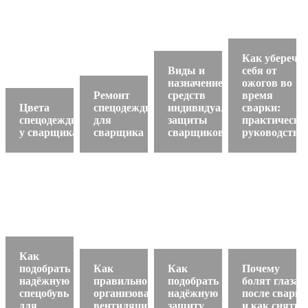
Как уберечь
Виды и
себя от
назначение
ожогов во
Ремонт
средств
время
Цвета
спецодежды
индивидуальной
сварки:
спецодежды
для
защиты
практическо
у сварщика
сварщика
сварщиков
руководство
Как
подобрать
Как
Как
Почему
надёжную
правильно
подобрать
болят глаза
спецобувь
организовать
надёжную
после сварки
для
вентиляцию
защиту
и как снять