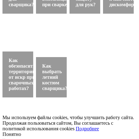
сварщика?
при сварке?
для рук?
дискомфорт?
Как
обезопасить
Как
территорию
выбрать
от искр при
летний
сварочных
костюм
работах?
сварщика?
Мы используем файлы cookies, чтобы улучшить работу сайта.
Продолжая пользоваться сайтом, Вы соглашаетесь с
политикой использования cookies
Подробнее
Понятно